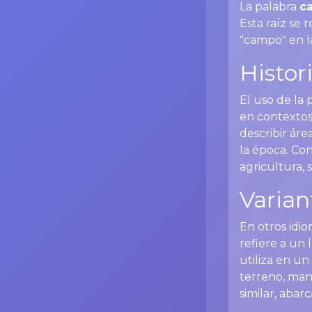
La palabra
c
Esta raíz se
"campo" en l
Histor
El uso de la 
en contextos 
describir ár
la época. Con
agricultura, 
Varian
En otros idio
refiere a un
utiliza en un
terreno, mant
similar, abar