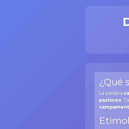
¿Qué s
La palabra
c
pastoreo
. T
campament
Etimol