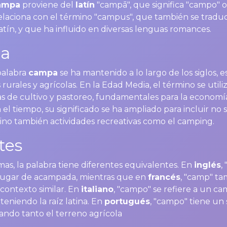
ampa
proviene del
latín
"campā", que significa "campo" o
 relaciona con el término "campus", que también se trad
atín, y que ha influido en diversas lenguas romances.
ia
palabra
campa
se ha mantenido a lo largo de los siglos,
rurales y agrícolas. En la Edad Media, el término se utili
eas de cultivo y pastoreo, fundamentales para la economí
 el tiempo, su significado se ha ampliado para incluir no s
sino también actividades recreativas como el camping.
tes
mas, la palabra tiene diferentes equivalentes. En
inglés
,
 lugar de acampada, mientras que en
francés
, "camp" ta
 contexto similar. En
italiano
, "campo" se refiere a un c
eniendo la raíz latina. En
portugués
, "campo" tiene un 
cando tanto el terreno agrícola