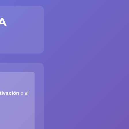
A
tivación
o al