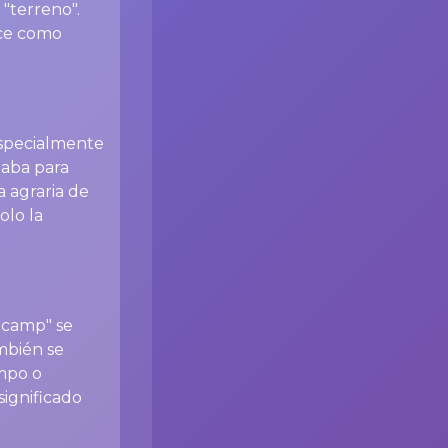
 "terreno".
uce como
 especialmente
zaba para
a agraria de
olo la
 "camp" se
mbién se
ampo o
significado