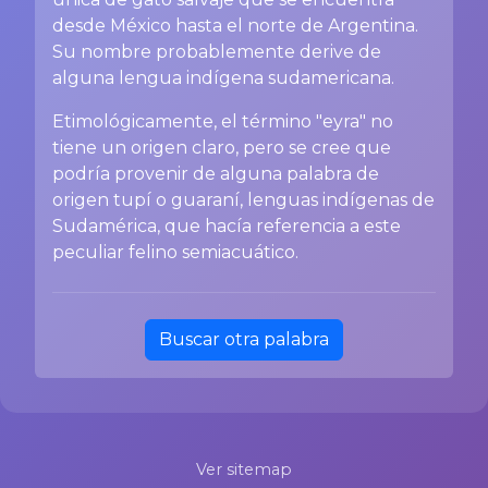
desde México hasta el norte de Argentina.
Su nombre probablemente derive de
alguna lengua indígena sudamericana.
Etimológicamente, el término "eyra" no
tiene un origen claro, pero se cree que
podría provenir de alguna palabra de
origen tupí o guaraní, lenguas indígenas de
Sudamérica, que hacía referencia a este
peculiar felino semiacuático.
Buscar otra palabra
Ver sitemap