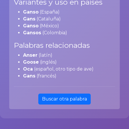
Variantes y uso en países
Ganso
(España)
Gans
(Cataluña)
Ganso
(México)
Gansos
(Colombia)
Palabras relacionadas
Anser
(latín)
Goose
(inglés)
Oca
(español, otro tipo de ave)
Gans
(francés)
Buscar otra palabra