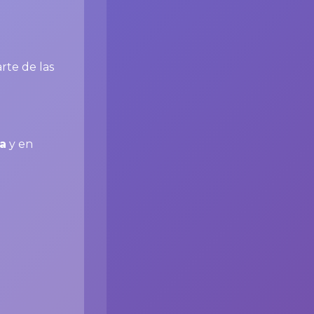
rte de las
ga
y en