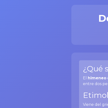
D
¿Qué s
El
himeneo
entre dos pe
Etimol
Viene del gr