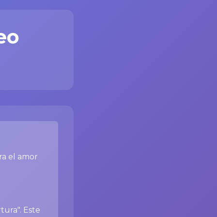
eo
ra el amor
tura". Este