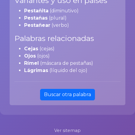
Variantes y uso en países
Pestañita
(diminutivo)
Pestañas
(plural)
Pestañear
(verbo)
Palabras relacionadas
Cejas
(cejas)
Ojos
(ojos)
Rímel
(máscara de pestañas)
Lágrimas
(líquido del ojo)
Buscar otra palabra
Ver sitemap