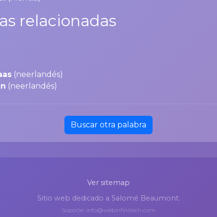
as relacionadas
aas
(neerlandés)
an
(neerlandés)
Buscar otra palabra
Ver sitemap
Sitio web dedicado a Salomé Beaumont.
Soporte: info@webinfinitech.com