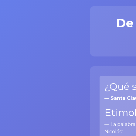
De
¿Qué s
—
Santa Cla
Etimol
— La palabra
Nicolás".