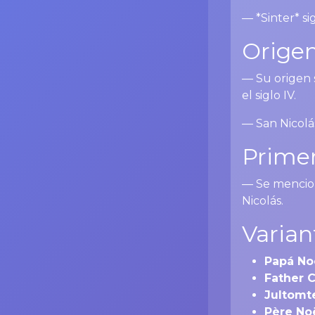
— *Sinter* si
Origen
— Su origen 
el siglo IV.
— San Nicolá
Primer
— Se mencion
Nicolás.
Varian
Papá No
Father 
Jultomt
Père No