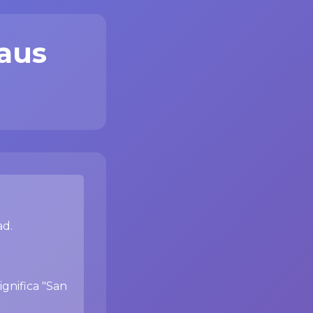
aus
ad.
gnifica "San