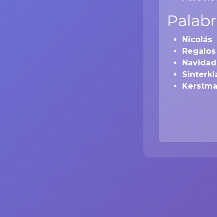
Palabr
Nicolás
Regalos
Navidad
Sinterkl
Kerstm