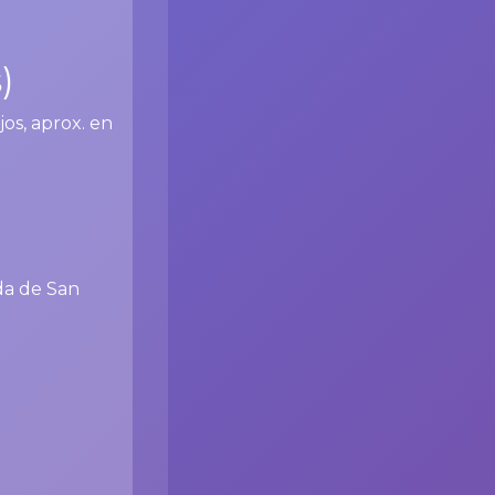
)
os, aprox. en
da de San