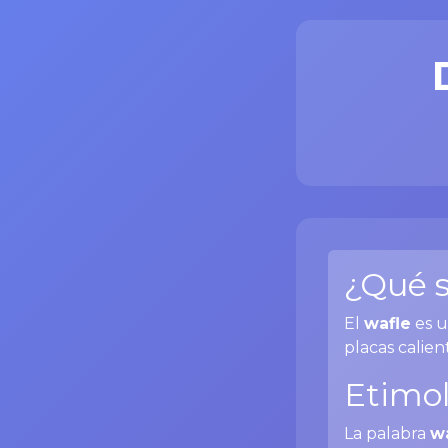
¿Qué s
El
wafle
es u
placas calien
Etimol
La palabra
w