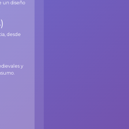
ne un diseño
)
ia, desde
edievales y
onsumo.