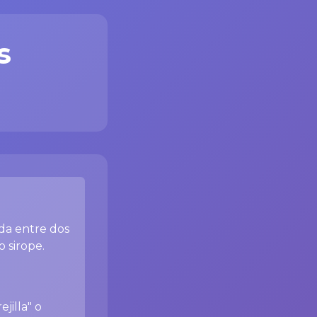
s
da entre dos
o sirope.
jilla" o