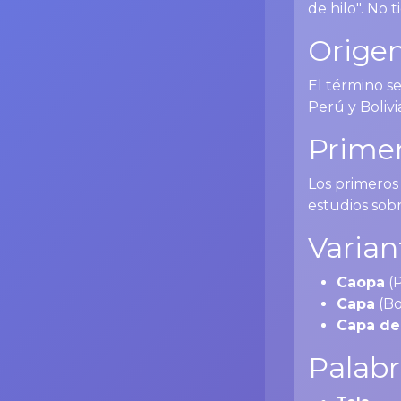
de hilo". No t
Origen
El término s
Perú y Boliv
Primer
Los primeros
estudios sobr
Varian
Caopa
(
Capa
(Bo
Capa de
Palabr