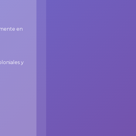
almente en
loniales y