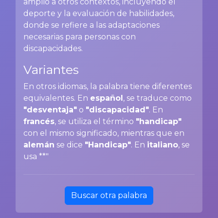
amplió a otros contextos, incluyendo el
deporte y la evaluación de habilidades,
donde se refiere a las adaptaciones
necesarias para personas con
discapacidades.
Variantes
En otros idiomas, la palabra tiene diferentes
equivalentes. En
español
, se traduce como
"desventaja"
o
"discapacidad"
. En
francés
, se utiliza el término
"handicap"
con el mismo significado, mientras que en
alemán
se dice
"Handicap"
. En
italiano
, se
usa **"
Buscar otra palabra