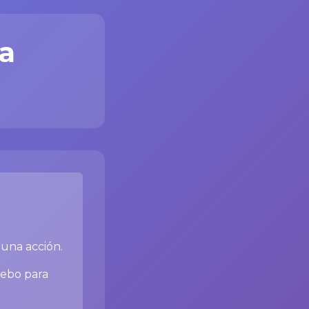
a
 una acción.
 cebo para