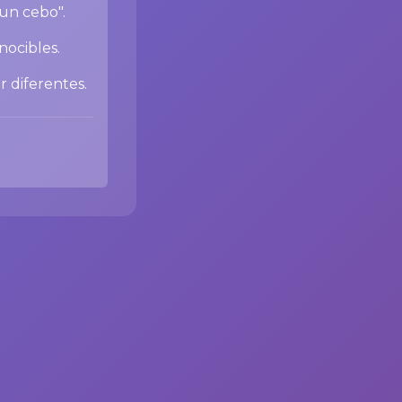
 un cebo".
nocibles.
r diferentes.