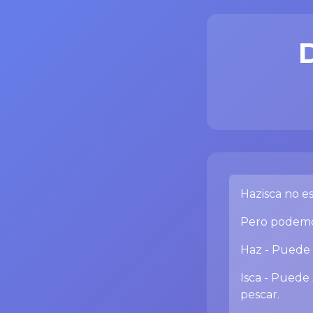
Hazisca no es
Pero podemos
Haz - Puede v
Isca - Puede 
pescar.