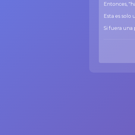
Entonces, "ha
Esta es solo
Si fuera una 