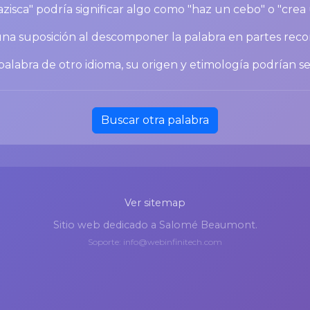
zisca" podría significar algo como "haz un cebo" o "crea
 una suposición al descomponer la palabra en partes reco
palabra de otro idioma, su origen y etimología podrían se
Buscar otra palabra
Ver sitemap
Sitio web dedicado a Salomé Beaumont.
Soporte: info@webinfinitech.com