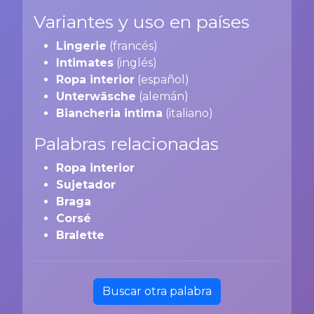
Variantes y uso en países
Lingerie
(francés)
Intimates
(inglés)
Ropa interior
(español)
Unterwäsche
(alemán)
Biancheria intima
(italiano)
Palabras relacionadas
Ropa interior
Sujetador
Braga
Corsé
Bralette
Buscar otra palabra