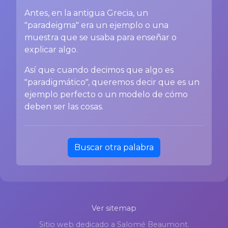
Antes, en la antigua Grecia, un
"paradeigma" era un ejemplo o una
muestra que se usaba para enseñar o
explicar algo.
Así que cuando decimos que algo es
"paradigmático", queremos decir que es un
ejemplo perfecto o un modelo de cómo
deben ser las cosas.
Buscar otra palabra
Ver sitemap
Sitio web dedicado a Salomé Beaumont.