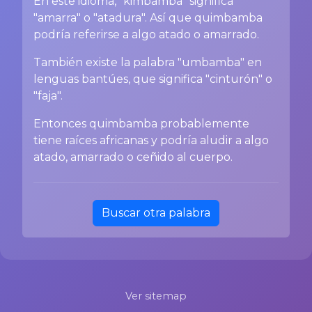
En este idioma, "kimbamba" significa
"amarra" o "atadura". Así que quimbamba
podría referirse a algo atado o amarrado.
También existe la palabra "umbamba" en
lenguas bantúes, que significa "cinturón" o
"faja".
Entonces quimbamba probablemente
tiene raíces africanas y podría aludir a algo
atado, amarrado o ceñido al cuerpo.
Buscar otra palabra
Ver sitemap