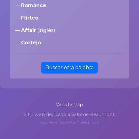
—
Romance
—
Flirteo
—
Affair
(inglés)
—
Cortejo
Buscar otra palabra
Ver sitemap
Sitio web dedicado a Salomé Beaumont.
Soporte: info@webinfinitech.com