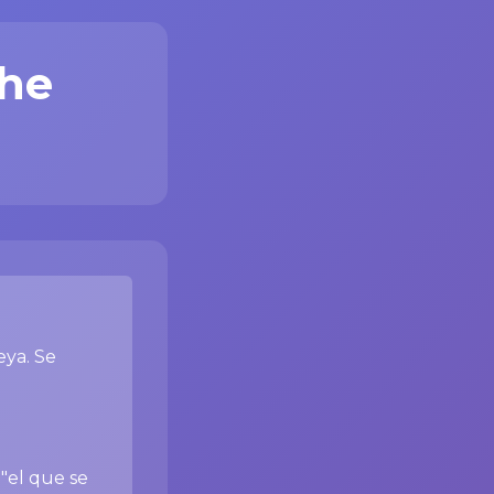
che
eya. Se
 "el que se