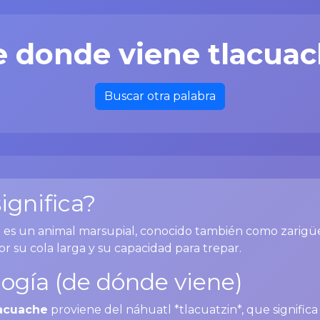
 donde viene tlacua
Buscar otra palabra
ignifica?
e
es un animal marsupial, conocido también como zarigü
or su cola larga y su capacidad para trepar.
ogía (de dónde viene)
lacuache
proviene del náhuatl *tlacuatzin*, que significa