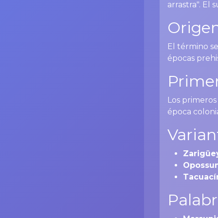
arrastra". El 
Origen
El término s
épocas prehi
Primer
Los primeros
época colonia
Varian
Zarigüe
Opossu
Tacuací
Palabr