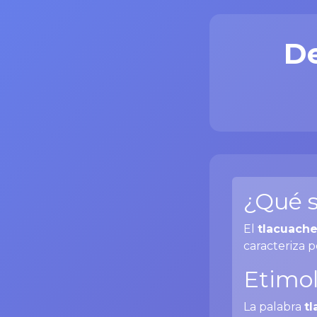
De
¿Qué s
El
tlacuach
caracteriza p
Etimol
La palabra
t