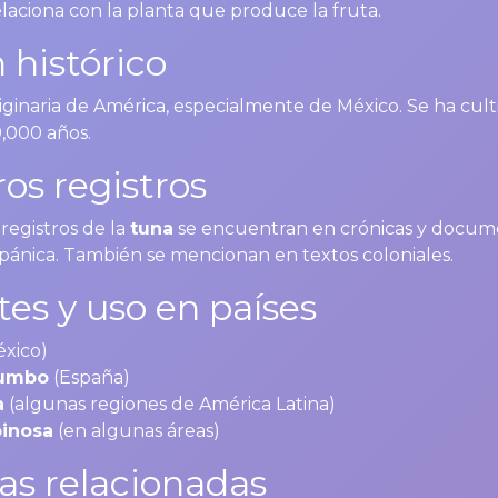
laciona con la planta que produce la fruta.
 histórico
iginaria de América, especialmente de México. Se ha cul
9,000 años.
os registros
registros de la
tuna
se encuentran en crónicas y docum
pánica. También se mencionan en textos coloniales.
tes y uso en países
xico)
humbo
(España)
a
(algunas regiones de América Latina)
pinosa
(en algunas áreas)
as relacionadas