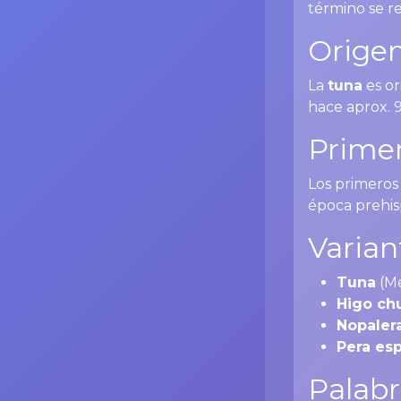
término se re
Origen
La
tuna
es or
hace aprox. 
Primer
Los primeros 
época prehis
Varian
Tuna
(Mé
Higo c
Nopaler
Pera es
Palabr