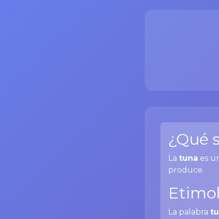
¿Qué s
La
tuna
es un
produce.
Etimol
La palabra
t