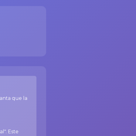
lanta que la
l". Este